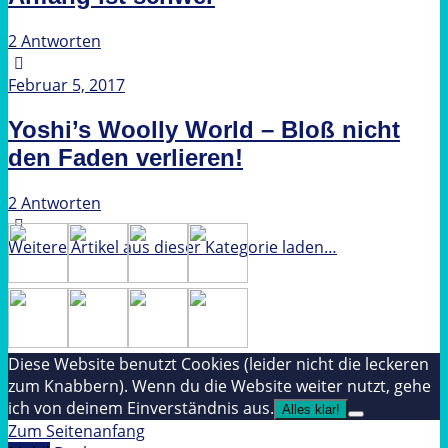
2 Antworten
Februar 5, 2017
Yoshi’s Woolly World – Bloß nicht
den Faden verlieren!
2 Antworten
Weitere Artikel aus dieser Kategorie laden…
Diese Website benutzt Cookies (leider nicht die leckeren
zum Knabbern). Wenn du die Website weiter nutzt, gehe
ich von deinem Einverständnis aus.
Alles klar!
Zum Seitenanfang