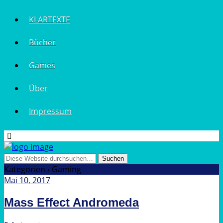
KLARTEXTE
Bücher
Games
Über
Impressum
Kategorien ›
Gaming
Mai 10, 2017
Mass Effect Andromeda