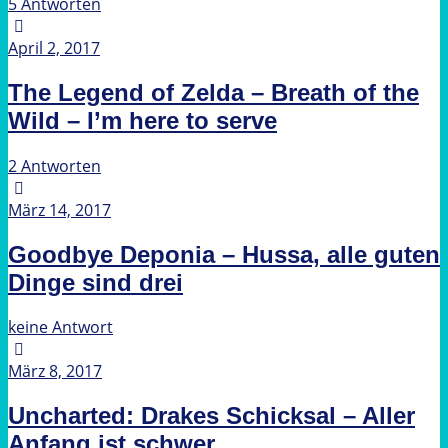
5 Antworten
April 2, 2017
The Legend of Zelda – Breath of the
Wild – I’m here to serve
2 Antworten
März 14, 2017
Goodbye Deponia – Hussa, alle guten
Dinge sind drei
keine Antwort
März 8, 2017
Uncharted: Drakes Schicksal – Aller
Anfang ist schwer